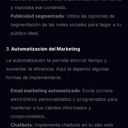
y repostea ese contenido.
Publicidad segmentada
: Utiliza las opciones de
segmentación de las redes sociales para llegar a tu
público ideal.
3.
Automatización del Marketing
La automatización te permite ahorrar tiempo y
aumentar la eficiencia. Aquí te dejamos algunas
formas de implementarla:
Email marketing automatizado
: Envía correos
electrónicos personalizados y programados para
NOSOTROS
SOLUCIONES
mantener a tus clientes informados y
Sobre Zoluu
Pulse Grow Media
comprometidos.
Blog
Remenu
Chatbots
: Implementa chatbots en tu sitio web