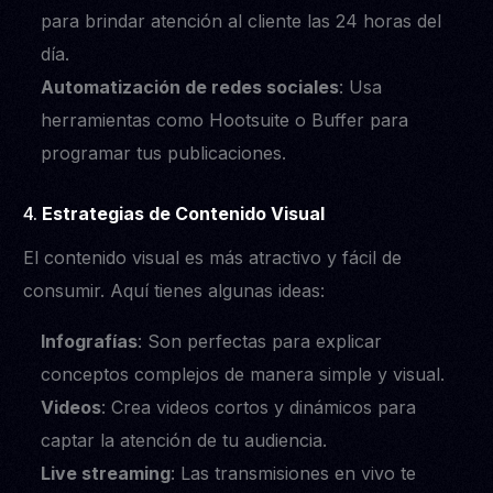
Webinars
VEXO
para brindar atención al cliente las 24 horas del
Eventos
BIO
día.
Prensa
Automatización de redes sociales
: Usa
Boletín Informativo
herramientas como Hootsuite o Buffer para
Empleos
programar tus publicaciones.
SOPORTE
4.
Estrategias de Contenido Visual
Agendar reunión
El contenido visual es más atractivo y fácil de
Centro de Soporte, Ayuda
consumir. Aquí tienes algunas ideas:
y Documentación de
APPS
Infografías
: Son perfectas para explicar
Contacto
Términos y Condiciones
conceptos complejos de manera simple y visual.
Política de Privacidad y
Videos
: Crea videos cortos y dinámicos para
Cookies
captar la atención de tu audiencia.
Live streaming
: Las transmisiones en vivo te