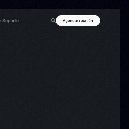
e Soporte
Agendar reunión
ción
Enlaces destacados
luu
Contacto
ción