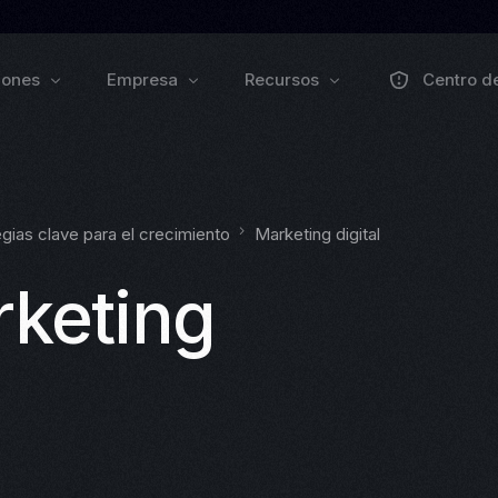
iones
Empresa
Recursos
Centro d
Sobre nosotros
Colaborar
Forma
Pulse Grow Media
gias clave para el crecimiento
Marketing digital
Prensa
Remenu
Webinars
Blog de Zo
keting
Eventos
Documenta
VEXO
BIO
odo
EXPLORAR PRODUCTOS