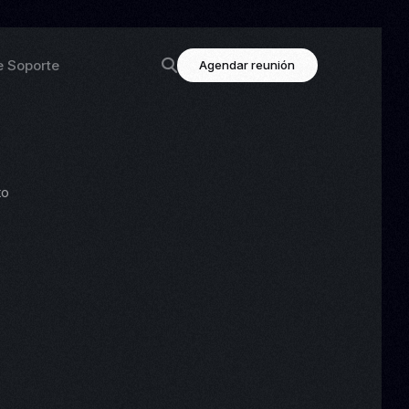
e Soporte
Agendar reunión
ción
Enlaces destacados
to
luu
Contacto
ción