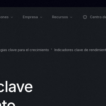
iones
Empresa
Recursos
Centro d
Sobre nosotros
Colaborar
Forma
Pulse Grow Media
gias clave para el crecimiento
Indicadores clave de rendimien
Prensa
Remenu
Webinars
Blog de Zo
Eventos
Documenta
VEXO
BIO
clave
odo
EXPLORAR PRODUCTOS
nto