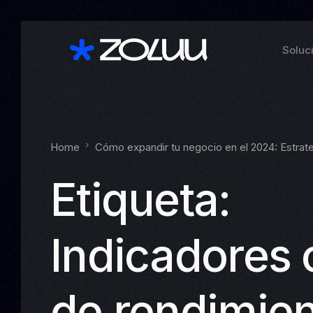
Soluc
Home
Cómo expandir tu negocio en el 2024: Estrate
Etiqueta:
Indicadores 
Ver t
de rendimie