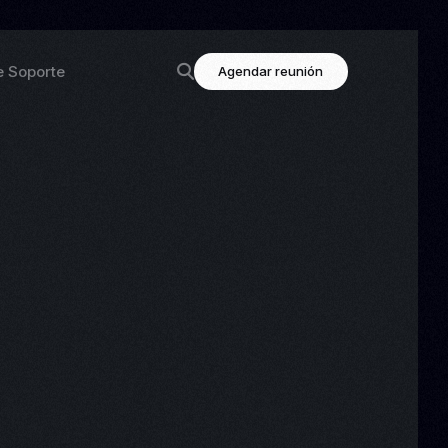
e Soporte
Agendar reunión
ción
Enlaces destacados
luu
Contacto
ción