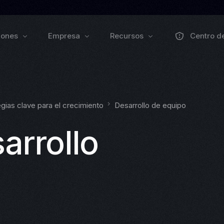
iones
Empresa
Recursos
Centro d
Sobre nosotros
Colaborar
Forma
Pulse Grow Media
gias clave para el crecimiento
Desarrollo de equipo
Prensa
Remenu
Webinars
Blog de Zo
arrollo
Eventos
Documenta
VEXO
BIO
odo
EXPLORAR PRODUCTOS