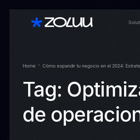
Solu
Home
Cómo expandir tu negocio en el 2024: Estrate
Tag:
Optimiz
de operacio
See a