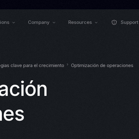
tions
Company
Resources
Support
About us
Collaborate
Trai
Pulse Grow Media
gias clave para el crecimiento
Optimización de operaciones
Press
Remenu
Webinars
Zoluu Bl
ación
Events
Documen
VEXO
BIO
nes
ll
EXPLORE PRODUCTS