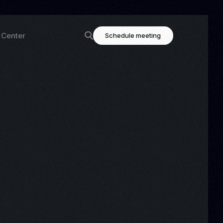
 Center
Schedule meeting
ning
Highlighted links
og
Contact
tation