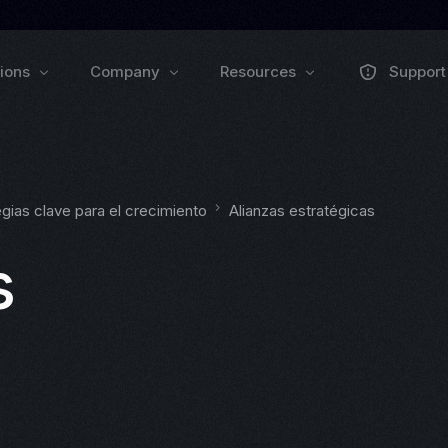
tions
Company
Resources
Support
About us
Collaborate
Trai
Pulse Grow Media
gias clave para el crecimiento
Alianzas estratégicas
Press
Remenu
Webinars
Zoluu Bl
s
Events
Documen
VEXO
BIO
ll
EXPLORE PRODUCTS