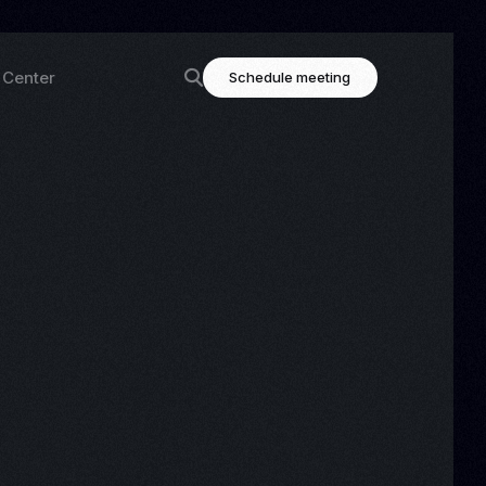
 Center
Schedule meeting
ning
Highlighted links
og
Contact
tation