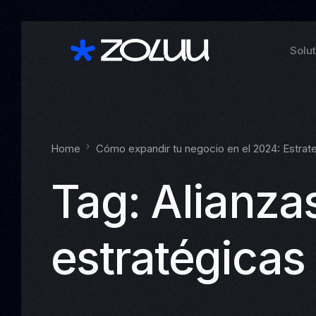
Solu
Home
Cómo expandir tu negocio en el 2024: Estrate
Tag:
Alianza
estratégicas
See a