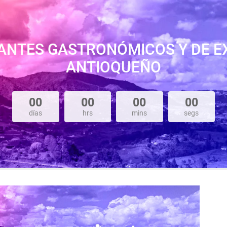
NTES GASTRONÓMICOS Y DE EX
ANTIOQUEÑO
00
00
00
00
días
hrs
mins
segs