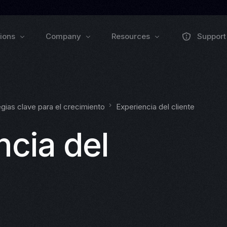
tions
Company
Resources
Support
About us
Collaborate
Trai
Pulse Grow Media
gias clave para el crecimiento
Experiencia del cliente
Press
Remenu
Webinars
Zoluu Bl
ncia del
Events
Documen
VEXO
BIO
ll
EXPLORE PRODUCTS