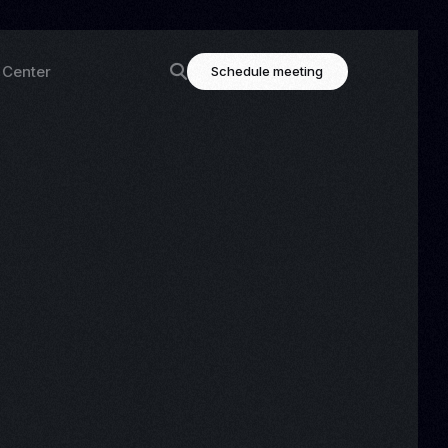
 Center
Schedule meeting
ning
Highlighted links
og
Contact
tation